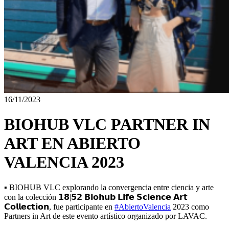
16/11/2023
BIOHUB VLC PARTNER IN
ART EN ABIERTO
VALENCIA 2023
▪ BIOHUB VLC explorando la convergencia entre ciencia y arte
con la colección 𝟭𝟴|𝟱𝟮 𝗕𝗶𝗼𝗵𝘂𝗯 𝗟𝗶𝗳𝗲 𝗦𝗰𝗶𝗲𝗻𝗰𝗲 𝗔𝗿𝘁
𝗖𝗼𝗹𝗹𝗲𝗰𝘁𝗶𝗼𝗻, fue participante en
#AbiertoValencia
2023 como
Partners in Art de este evento artístico organizado por LAVAC.